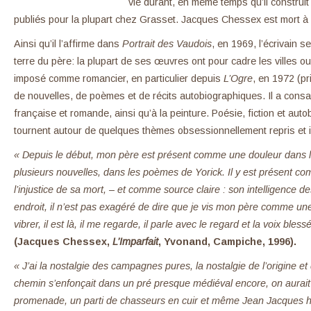
vie durant, en même temps qu’il construit
publiés pour la plupart chez Grasset. Jacques Chessex est mort à
Ainsi qu’il l’affirme dans
Portrait des Vaudois
, en 1969, l’écrivain s
terre du père: la plupart de ses œuvres ont pour cadre les villes 
imposé comme romancier, en particulier depuis
L’Ogre
, en 1972 (p
de nouvelles, de poèmes et de récits autobiographiques. Il a consac
française et romande, ainsi qu’à la peinture. Poésie, fiction et aut
tournent autour de quelques thèmes obsessionnellement repris et int
« Depuis le début, mon père est présent comme une douleur dans 
plusieurs nouvelles, dans les poèmes de Yorick. Il y est présent c
l’injustice de sa mort, – et comme source claire : son intelligence d
endroit, il n’est pas exagéré de dire que je vis mon père comme un
vibrer, il est là, il me regarde, il parle avec le regard et la voix bles
(Jacques Chessex,
L’Imparfait
, Yvonand, Campiche, 1996).
« J’ai la nostalgie des campagnes pures, la nostalgie de l’origine et
chemin s’enfonçait dans un pré presque médiéval encore, on aurai
promenade, un parti de chasseurs en cuir et même Jean Jacques he