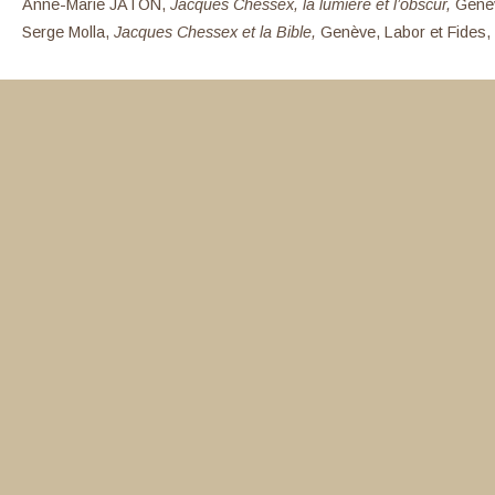
Anne-Marie JATON,
Jacques Chessex, la lumière et l’obscur,
Genèv
Serge Molla,
Jacques Chessex et la Bible,
Genève, Labor et Fides,