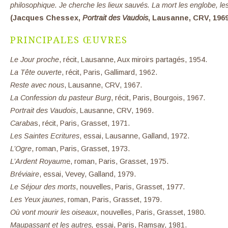
philosophique. Je cherche les lieux sauvés. La mort les englobe, les
(Jacques Chessex,
Portrait des Vaudois
, Lausanne, CRV, 1969
PRINCIPALES ŒUVRES
Le Jour proche
, récit, Lausanne, Aux miroirs partagés, 1954.
La Tête ouverte
, récit, Paris, Gallimard, 1962.
Reste avec nous
, Lausanne, CRV, 1967.
La Confession du pasteur Burg
, récit, Paris, Bourgois, 1967.
Portrait des Vaudois
, Lausanne, CRV, 1969.
Caraba
s, récit, Paris, Grasset, 1971.
Les Saintes Ecritures
, essai, Lausanne, Galland, 1972.
L’Ogre
, roman, Paris, Grasset, 1973.
L’Ardent Royaum
e, roman, Paris, Grasset, 1975.
Bréviaire
, essai, Vevey, Galland, 1979.
Le Séjour des morts
, nouvelles, Paris, Grasset, 1977.
Les Yeux jaunes
, roman, Paris, Grasset, 1979.
Où vont mourir les oiseaux
, nouvelles, Paris, Grasset, 1980.
Maupassant et les autres,
essai, Paris, Ramsay, 1981.