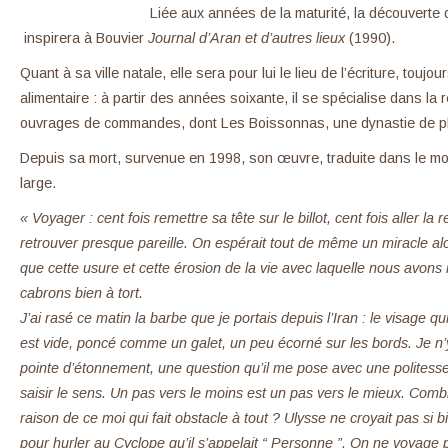
Liée aux années de la maturité, la découverte de
inspirera à Bouvier
Journal d’Aran et d’autres lieux
(1990).
Quant à sa ville natale, elle sera pour lui le lieu de l’écriture, toujo
alimentaire : à partir des années soixante, il se spécialise dans la
ouvrages de commandes, dont Les Boissonnas, une dynastie de p
Depuis sa mort, survenue en 1998, son œuvre, traduite dans le mon
large.
« Voyager : cent fois remettre sa tête sur le billot, cent fois aller l
retrouver presque pareille. On espérait tout de même un miracle alo
que cette usure et cette érosion de la vie avec laquelle nous avon
cabrons bien à tort.
J’ai rasé ce matin la barbe que je portais depuis l’Iran : le visage q
est vide, poncé comme un galet, un peu écorné sur les bords. Je n’
pointe d’étonnement, une question qu’il me pose avec une politesse 
saisir le sens. Un pas vers le moins est un pas vers le mieux. Comb
raison de ce moi qui fait obstacle à tout ? Ulysse ne croyait pas si b
pour hurler au Cyclope qu’il s’appelait “ Personne ”. On ne voyage 