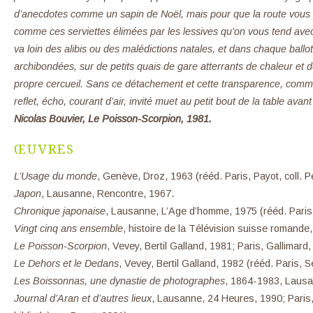
d’anecdotes comme un sapin de Noël, mais pour que la route vous 
comme ces serviettes élimées par les lessives qu’on vous tend avec
va loin des alibis ou des malédictions natales, et dans chaque ballo
archibondées, sur de petits quais de gare atterrants de chaleur et d
propre cercueil. Sans ce détachement et cette transparence, comme
reflet, écho, courant d’air, invité muet au petit bout de la table avan
Nicolas Bouvier, Le Poisson-Scorpion, 1981.
ŒUVRES
L’Usage du monde
, Genève, Droz, 1963 (rééd. Paris, Payot, coll. P
Japon
, Lausanne, Rencontre, 1967.
Chronique japonaise
, Lausanne, L’Age d’homme, 1975 (rééd. Paris, 
Vingt cinq ans ensemble
, histoire de la Télévision suisse romand
Le Poisson-Scorpion
, Vevey, Bertil Galland, 1981; Paris, Gallimard,
Le Dehors et le Dedans
, Vevey, Bertil Galland, 1982 (rééd. Paris, Se
Les Boissonnas, une dynastie de photographes
, 1864-1983, Lausa
Journal d’Aran et d’autres lieux
, Lausanne, 24 Heures, 1990; Paris, 