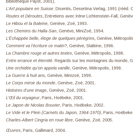
bibliothèque Payot, 2001).
L’Art populaire en Suisse
; Disentis, Desertina Verlag, 1991 (rééd.
Routes et Déroutes
, Entretiens avec Irène Lichtenstein-Fall, Genèv
Le Hibou et la Baleine,
Genève, Zoé, 1993.
Les Chemins du Halla-San
, Genève, MiniZoé, 1994.
L’Échappée belle, éloge de quelques pérégrins
, Genève, Métropoli
Comment va l’écriture ce matin?
, Genève, Slatkine, 1996.
La Chambre rouge et autres textes
, Genève, Métropolis, 1998.
Entre errance et éternité
. Regards sur les montagnes du monde, G
Une orchidée qu’on appela vanille
, Genève, Métropolis, 1998.
La Guerre à huit ans
, Genève, Minizoé, 1999.
Le Corps miroir du monde
, Genève, Zoé, 2001.
Histoires d’une image
, Genève, Zoé, 2001.
L’Œil du voyageur
, Paris, Hoëbeke, 2001.
Le Japon de Nicolas Bouvier
, Paris, Hoëbeke, 2002.
Le Vide et le Plein
(Carnets du Japon, 1964-1970)
, Paris, Hoëbeke
Charles-Albert Cingria en roue libre
, Genève, Zoé, 2005.
Œuvres
, Paris, Gallimard, 2004.