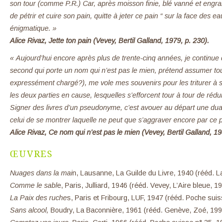
son tour (comme P.R.) Car, après moisson finie, blé vanné et engra
de pétrir et cuire son pain, quitte à jeter ce pain “ sur la face des eau
énigmatique. »
Alice Rivaz, Jette ton pain (Vevey, Bertil Galland, 1979, p. 230).
« Aujourd’hui encore après plus de trente-cinq années, je continue
second qui porte un nom qui n’est pas le mien, prétend assumer tout
expressément chargé?), me vole mes souvenirs pour les triturer à s
les deux parties en cause, lesquelles s’efforcent tour à tour de rédui
Signer des livres d’un pseudonyme, c’est avouer au départ une duali
celui de se montrer laquelle ne peut que s’aggraver encore par ce 
Alice Rivaz, Ce nom qui n’est pas le mien (Vevey, Bertil Galland, 19
ŒUVRES
Nuages dans la mai
n, Lausanne, La Guilde du Livre, 1940 (rééd. L
Comme le sabl
e, Paris, Julliard, 1946 (rééd. Vevey, L’Aire bleue, 1
La Paix des ruche
s, Paris et Fribourg, LUF, 1947 (rééd. Poche suis
Sans alcool,
Boudry, La Baconnière, 1961 (rééd. Genève, Zoé, 199