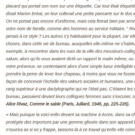
placard qui portait son nom sur une étiquette. Car tout était étique
disait Marion Bréat, on leur collerait une petite pancarte sur le d
On ne portait pas encore d’uniforme, mais cela finirait bien par arr
votre nom de famille, comme des hommes au service militaire. “ Rivier
jamais à ce style ? Les autres s’y habituaient pour la plupart, car el
choses, dans cette vie de bureau, auxquelles elle-même ne s’habitu
exemple, à rencontrer dans les rues de la ville des messieurs-collè
saluer, alors qu’ils vous avaient dicté un rapport le matin même, ou
votre présence, se contentaient alors d’une simple lueur intelligibl
prendre la peine de lever leur chapeau, à moins que vous ne fuss
façon de concevoir l’échelle des valeurs sociales et humaines, une
rang supérieur à une dactylographe qui ne l’était pas. C’étaient le
bureau, passaient devant leurs collègues femmes sans s’excuser, ou
Alice Rivaz, Comme le sable (Paris, Julliard, 1946, pp, 225-226).
« Mais puisque la voici enfin devant sa machine à écrire, dans sa c
protégée des importuns par une gomme glissée dans son appareil té
n’ouvrira as si on y frappe, laissons-là à ce travail qu’enfin elle com