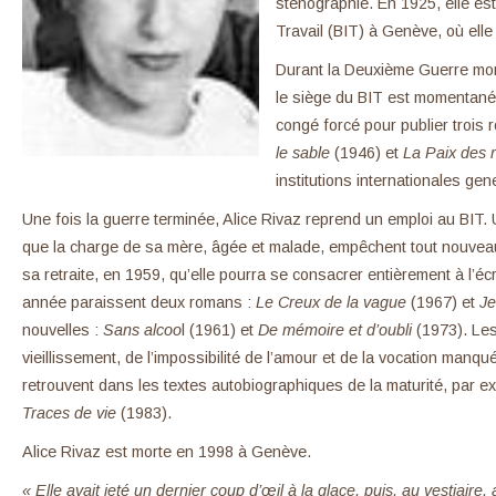
sténographie. En 1925, elle es
Travail (BIT) à Genève, où elle
Durant la Deuxième Guerre mon
le siège du BIT est momentaném
congé forcé pour publier trois
le sable
(1946) et
La Paix des 
institutions internationales ge
Une fois la guerre terminée, Alice Rivaz reprend un emploi au BIT. 
que la charge de sa mère, âgée et malade, empêchent tout nouveau 
sa retraite, en 1959, qu’elle pourra se consacrer entièrement à l’éc
année paraissent deux romans :
Le Creux de la vague
(1967) et
Je
nouvelles :
Sans alcoo
l (1961) et
De mémoire et d’oubli
(1973). Les
vieillissement, de l’impossibilité de l’amour et de la vocation manqu
retrouvent dans les textes autobiographiques de la maturité, par 
Traces de vie
(1983).
Alice Rivaz est morte en 1998 à Genève.
« Elle avait jeté un dernier coup d’œil à la glace, puis, au vestiai