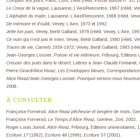
Comptez vos jours
, Paris, Corti, 1966 (rééd. Poche suisse n° 35, 1
Le Creux de la vague
, Lausanne, L’Aire/Rencontre, 1967 (rééd. Vev
L’Alphabet du matin
, Lausanne, L’Aire/Rencontre, 1968 (rééd. Vevey
De mémoire et d’oubli
, Vevey, L’Aire, 1973 et 1992.
Jette ton pain,
Vevey, Bertil Galland, 1979 (rééd. Vevey, L’Aire, 199
Ce nom qui n’est pas le mien,
Vevey, Bertil Galland, 1980 (rééd. Vev
Traces de vie, Carnets 1939-1972
, Vevey, Bertil Galland, 1983 (réé
Jean-Georges Lossier,
Poésie et vie intérieure
, Fribourg, Editions 
Creuser des puits dans le désert,
Lettres à Jean-Claude Fontanet,
Pierre Girard/Alice Rivaz,
Les Enveloppes bleues, Correspondance
Alice Rivaz/Jean-Georges Lossier,
Pourquoi serions-nous heureu
2008.
À CONSULTER
Françoise Fornerod,
Alice Rivaz pêcheuse et bergère de mot
s, Ge
Françoise Fornerod,
Le Temps d’Alice Rivaz,
Genève, Zoé, 2002.
Roger-Louis Junod,
Alice Rivaz
, Fribourg, Editions universitaires, 
Ecriture 17
(1982);
Ecriture 48
(1996);
Ecriture 5
7 (2001).